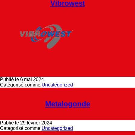
Vibrowest
Publié le
6 mai 2024
Catégorisé comme
Uncategorized
Metalogonde
Publié le
29 février 2024
Catégorisé comme
Uncategorized